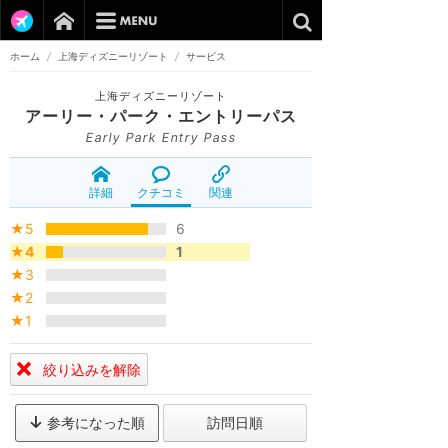
ホーム
/
上海ディズニーリゾート
/
サービス
上海ディズニーリゾート
アーリー・パーク・エントリーパス
Early Park Entry Pass
詳細
クチコミ
関連
★5
6
★4
1
★3
★2
★1
絞り込みを解除
参考になった順
訪問日順