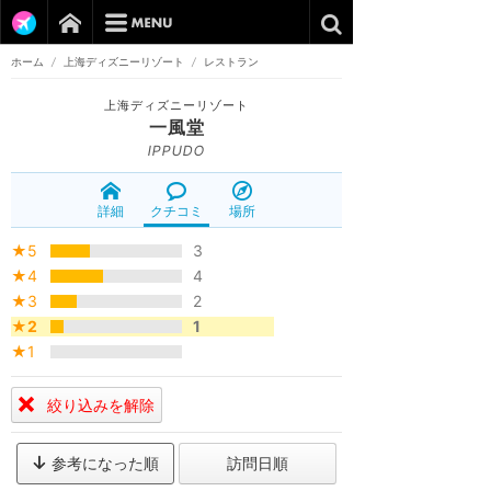
ホーム
/
上海ディズニーリゾート
/
レストラン
上海ディズニーリゾート
一風堂
IPPUDO
詳細
クチコミ
場所
★5
3
★4
4
★3
2
★2
1
★1
絞り込みを解除
参考になった順
訪問日順