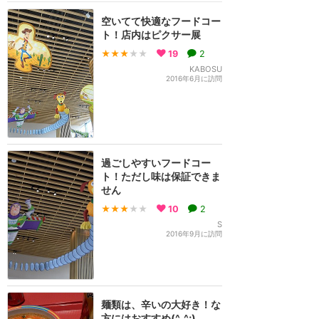
空いてて快適なフードコー
ト！店内はピクサー展
★★★
★★
19
2
KABOSU
2016年6月に訪問
過ごしやすいフードコー
ト！ただし味は保証できま
せん
★★★
★★
10
2
S
2016年9月に訪問
麺類は、辛いの大好き！な
方にはおすすめ(^_^;)