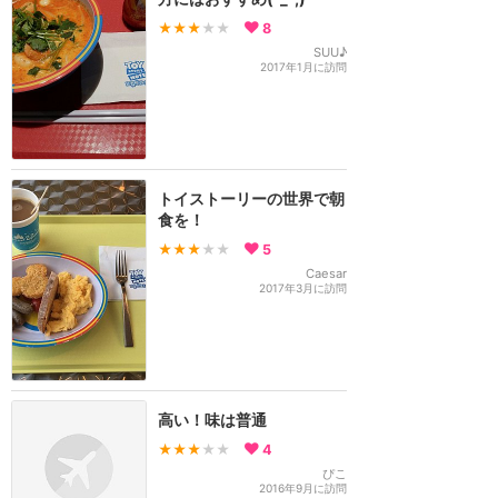
★★★
★★
8
SUU♪
2017年1月に訪問
トイストーリーの世界で朝
食を！
★★★
★★
5
Caesar
2017年3月に訪問
高い！味は普通
★★★
★★
4
ぴこ
2016年9月に訪問