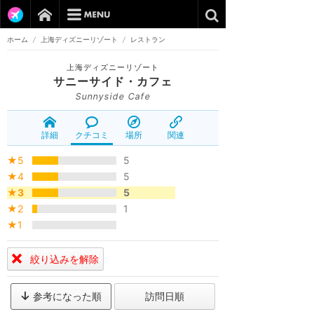
ホーム
/
上海ディズニーリゾート
/
レストラン
上海ディズニーリゾート
サニーサイド・カフェ
Sunnyside Cafe
詳細
クチコミ
場所
関連
★5
5
★4
5
★3
5
★2
1
★1
絞り込みを解除
参考になった順
訪問日順