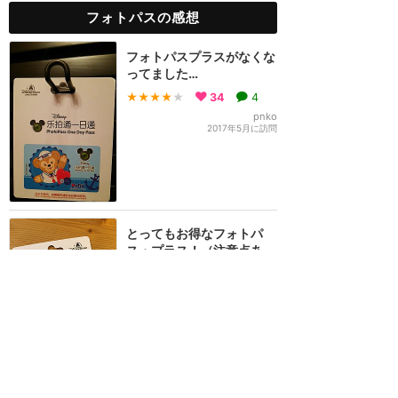
フォトパスの感想
フォトパスプラスがなくな
ってました…
★★★★
★
34
4
pnko
2017年5月に訪問
とってもお得なフォトパ
ス・プラス！（注意点あ
り）
★★★★
★
27
5
coozi
2017年2月に訪問