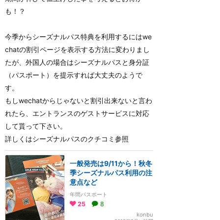
も！？
今季からシーズナルパス特典を利用するにはwe
chatの割引ページを表示する方法に変わりまし
たが、外国人の場合はシーズナルパスと身分証
（パスポート）を提示すれば大丈夫のようで
す。
もしwechatからじゃないと割引出来ないと言わ
れたら、エントランスのゲストサービスに対応
して貰って下さい。
詳しくはシーズナルパスのクチコミ参照
一般発売は9/11から！秋冬
季シーズナルパス利用の注
意点など
年間パスポート
25
8
konbu