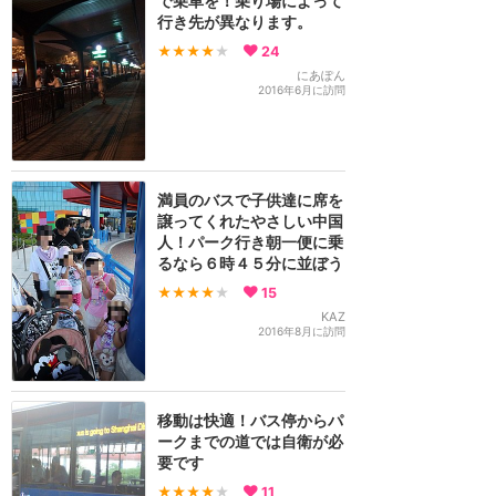
で乗車を！乗り場によって
行き先が異なります。
★★★★
★
24
にあぽん
2016年6月に訪問
満員のバスで子供達に席を
譲ってくれたやさしい中国
人！パーク行き朝一便に乗
るなら６時４５分に並ぼう
★★★★
★
15
KAZ
2016年8月に訪問
移動は快適！バス停からパ
ークまでの道では自衛が必
要です
★★★★
★
11