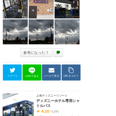
参考になった
1
ツイート
メールで送る
URLをコピー
LINEで送る
上海ディズニーリゾート
ディズニーホテル専用シャ
トルバス
★
4.20
(
12
件)