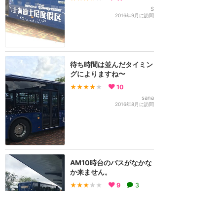
S
2016年9月に訪問
待ち時間は並んだタイミン
グによりますね〜
★★★★
★
10
sana
2016年8月に訪問
AM10時台のバスがなかな
か来ません。
★★★
★★
9
3
sana
2016年7月に訪問