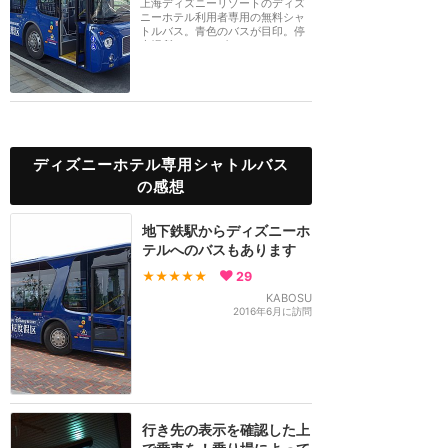
上海ディズニーリゾートのディズ
ニーホテル利用者専用の無料シャ
トルバス。青色のバスが目印。停
車場所は、ディズ...
ディズニーホテル専用シャトルバス
の感想
地下鉄駅からディズニーホ
テルへのバスもあります
★★★★★
29
KABOSU
2016年6月に訪問
行き先の表示を確認した上