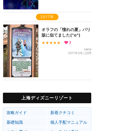
2017年
オラフの「憧れの夏」パリ
版に似てました(^o^)
★★★★★
7
sana
2017年3月に訪問
上海ディズニーリゾート
攻略ガイド
新着クチコミ
基礎知識
個人手配マニュアル