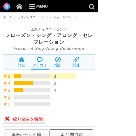
ホーム
/
上海ディズニーランド
/
ショー＆パレード
上海ディズニーランド
フローズン・シング・アロング・セレ
ブレーション
Frozen: A Sing-Along Celebration
詳細
クチコミ
場所
関連
★5
3
★4
8
★3
4
★2
★1
絞り込みを解除
参考になった順
訪問日順