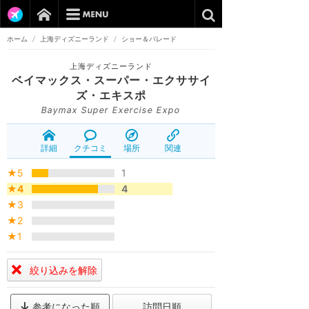
ホーム
/
上海ディズニーランド
/
ショー＆パレード
上海ディズニーランド
ベイマックス・スーパー・エクササイ
ズ・エキスポ
Baymax Super Exercise Expo
詳細
クチコミ
場所
関連
★5
1
★4
4
★3
★2
★1
絞り込みを解除
参考になった順
訪問日順