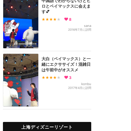
中国語でわからないけどヒ
ロとベイマックスに会えま
す💕
★★★★
★
8
sana
2016年7月に訪問
大白（ベイマックス）と一
緒にエクササイズ！混雑日
は午前中がオススメ
★★★★
★
3
konbu
2017年4月に訪問
上海ディズニーリゾート