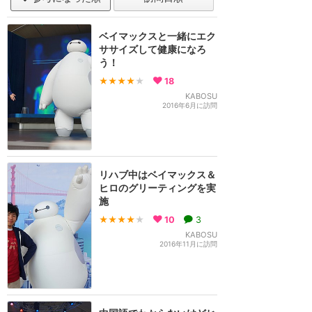
ベイマックスと一緒にエク
ササイズして健康になろ
う！
★★★★
★
18
KABOSU
2016年6月に訪問
リハブ中はベイマックス＆
ヒロのグリーティングを実
施
★★★★
★
10
3
KABOSU
2016年11月に訪問