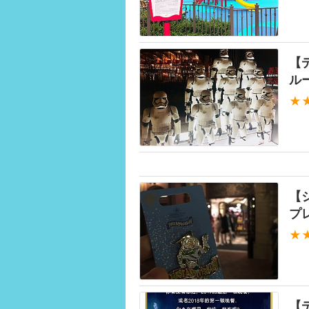
【
ル
★
【
プ
★
【