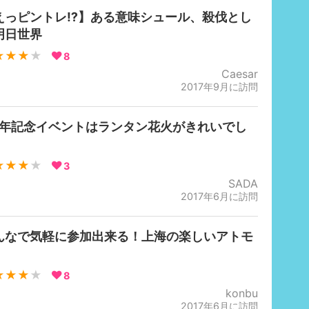
えっピントレ⁉️】ある意味シュール、殺伐とし
明日世界
★★★
★
8
Caesar
2017年9月に訪問
周年記念イベントはランタン花火がきれいでし
★★★
★
3
SADA
2017年6月に訪問
んなで気軽に参加出来る！上海の楽しいアトモ
★★★
★
8
konbu
2017年6月に訪問