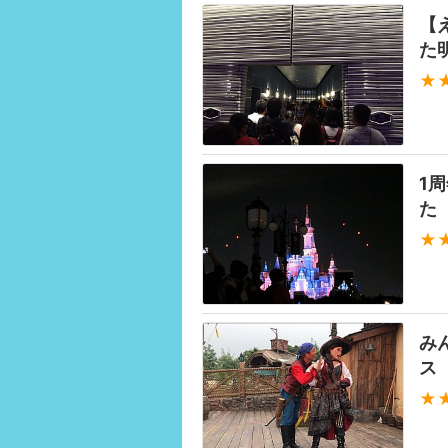
【
た
★
1
た
★
み
ス
★