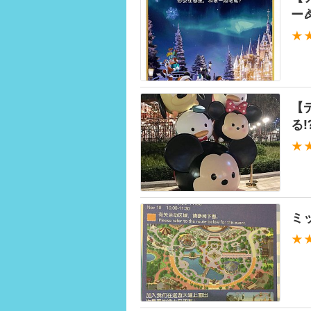
ー
★
【
る⁉
★
ミ
★