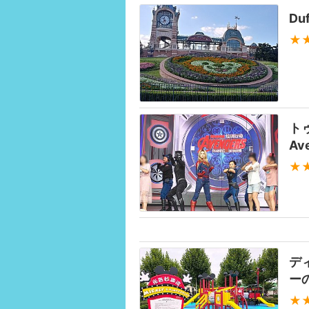
Duf
★
ト
Ave
★
デ
ー
★