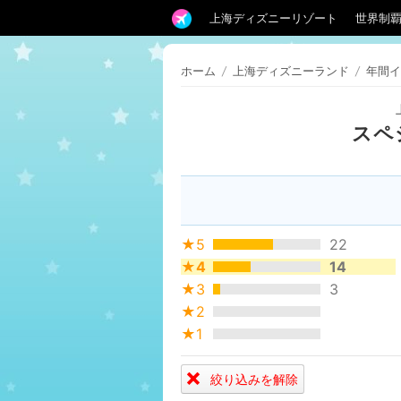
上海ディズニーリゾート
世界制
ホーム
/
上海ディズニーランド
/
年間イ
スペ
★5
22
★4
14
★3
3
★2
★1
絞り込みを解除