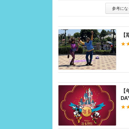
参考にな
【
★
【
D
★