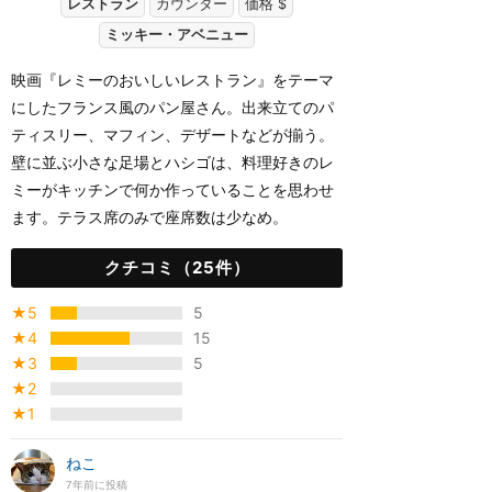
レストラン
カウンター
価格 $
ミッキー・アベニュー
映画『レミーのおいしいレストラン』をテーマ
にしたフランス風のパン屋さん。出来立てのパ
ティスリー、マフィン、デザートなどが揃う。
壁に並ぶ小さな足場とハシゴは、料理好きのレ
ミーがキッチンで何か作っていることを思わせ
ます。テラス席のみで座席数は少なめ。
クチコミ（25件）
★5
5
★4
15
★3
5
★2
★1
ねこ
7年前に投稿