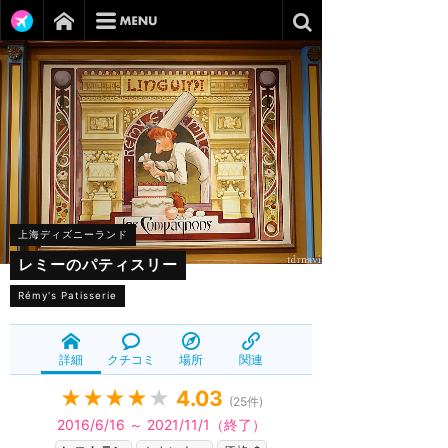
上海ディズニーランド
レミーのパティスリー
Rémy's Patisserie
詳細
クチコミ
場所
関連
★★★★
★
4.03
(
25
件)
2016/6/16 ～ 2021/11/1（終了）