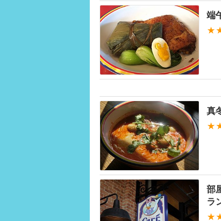
端
★
真
★
部
ラ
★