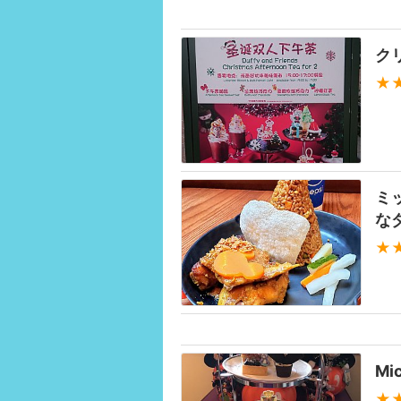
ク
★
ミ
な
★
Mic
★