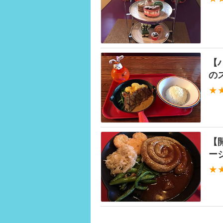
【
の
★
【
ージ
★