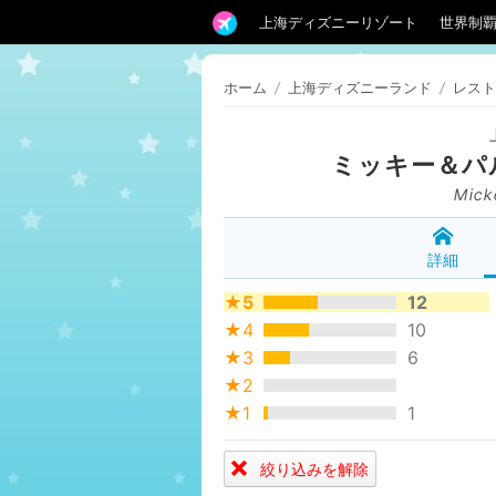
上海ディズニーリゾート
世界制
ホーム
/
上海ディズニーランド
/
レスト
ミッキー＆パ
Mick
詳細
★5
12
★4
10
★3
6
★2
★1
1
絞り込みを解除