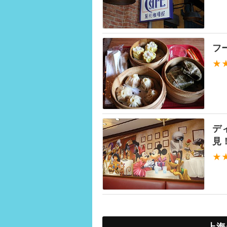
フ
★
デ
見
★
上海