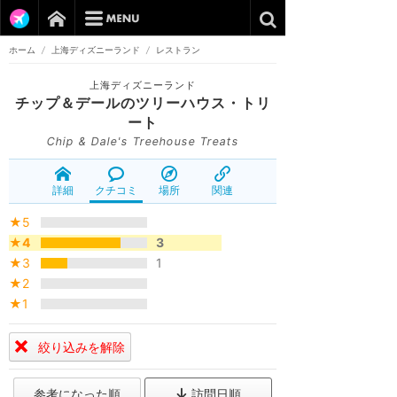
ホーム
/
上海ディズニーランド
/
レストラン
上海ディズニーランド
チップ＆デールのツリーハウス・トリ
ート
Chip & Dale's Treehouse Treats
詳細
クチコミ
場所
関連
★5
★4
3
★3
1
★2
★1
絞り込みを解除
参考になった順
訪問日順