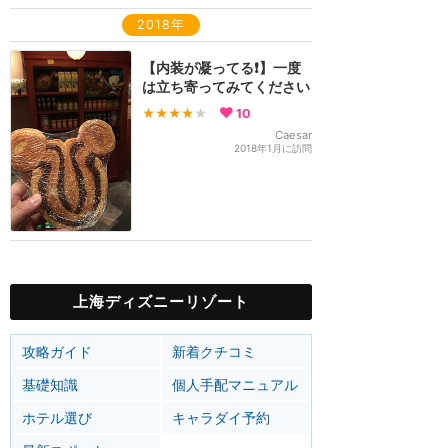
2018年
【内装が凝ってる❗️】一度
は立ち寄ってみてください
★★★★
★
10
Caesar
2018年1月に訪問
上海ディズニーリゾート
攻略ガイド
新着クチコミ
基礎知識
個人手配マニュアル
ホテル選び
キャラダイ予約