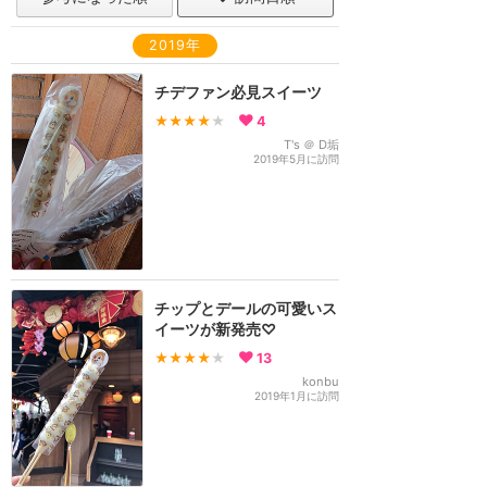
2019年
チデファン必見スイーツ
★★★★
★
4
T's ＠ D垢
2019年5月に訪問
チップとデールの可愛いス
イーツが新発売♡
★★★★
★
13
konbu
2019年1月に訪問