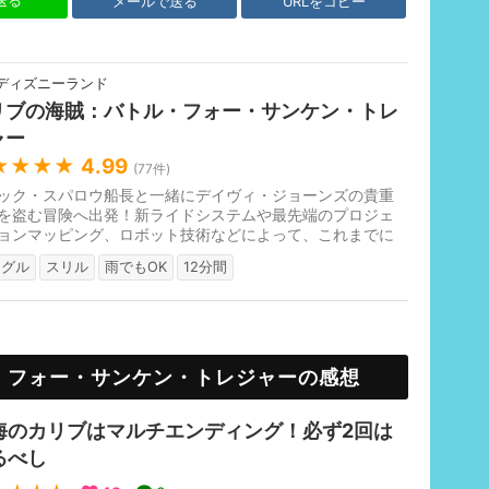
で送る
メールで送る
URLをコピー
ディズニーランド
リブの海賊：バトル・フォー・サンケン・トレ
ャー
★★★★
4.99
(
77
件)
ック・スパロウ船長と一緒にデイヴィ・ジョーンズの貴重
を盗む冒険へ出発！新ライドシステムや最先端のプロジェ
ョンマッピング、ロボット技術などによって、これまでに
スリリングな航海を体験で...
ングル
スリル
雨でもOK
12分間
・フォー・サンケン・トレジャーの感想
海のカリブはマルチエンディング！必ず2回は
るべし