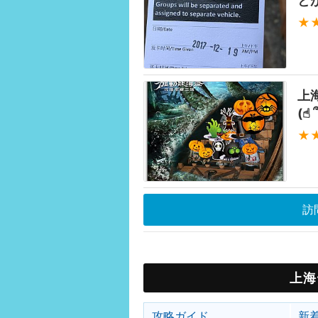
と
★
上
(☝︎ 
★
訪
上海
攻略ガイド
新