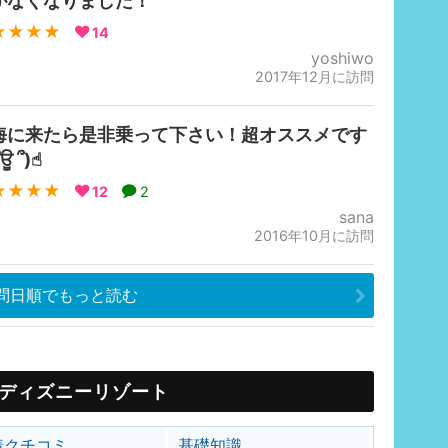
がなくなりました！
★★★★
14
yoshiwo
2017年12月に訪問
海に来たら是非乗って下さい！超オススメです
՞ਊ ՞)☝︎
★★★★
12
2
sana
2016年10月に訪問
問日順でもっと読む
ディズニーリゾート
着クチコミ
基礎知識