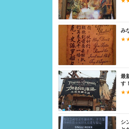
★
み
★
最
す
★
シ