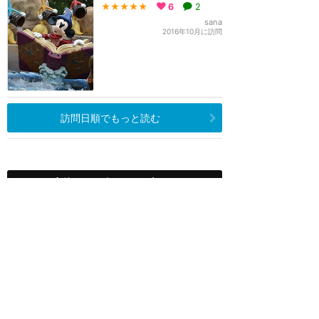
★★★★★
6
2
sana
2016年10月に訪問
訪問日順でもっと読む
上海ディズニーリゾート
攻略ガイド
新着クチコミ
基礎知識
個人手配マニュアル
ホテル選び
キャラダイ予約
最新スポット