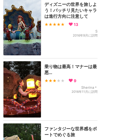
ディズニーの世界を旅しよ
う！バッチリ見たいキャラ
は進行方向に注意して
★★★★★
13
S
2016年9月に訪問
乗り物は最高！マナーは最
悪…
★★★
★★
9
Sherina＊
2016年11月に訪問
ファンタジーな世界感をボ
ートでめぐる旅