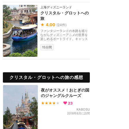
上海ディズニーランド
クリスタル・グロットへの
旅
★
4.00
(
24
件)
ファンタジーランドの水路を巡り
ながらディズニーアニメの世界を
楽しめるボートライド。キャッス
ルの地下にライド...
15分間
クリスタル・グロットへの旅の感想
夜がオススメ！おとぎの国
のジャングルクルーズ
★★★★
★
23
KABOSU
2016年6月に訪問