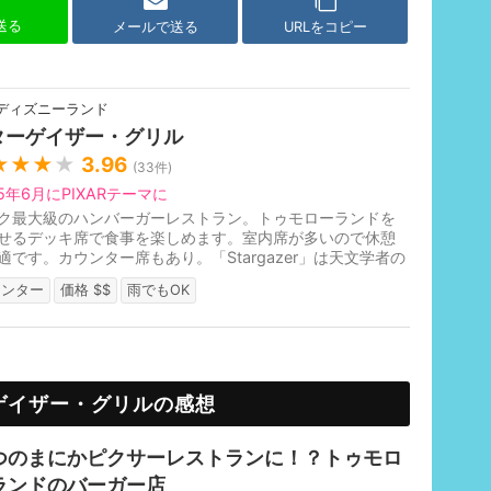
で送る
メールで送る
URLをコピー
ディズニーランド
ターゲイザー・グリル
★★★
★
3.96
(
33
件)
25年6月にPIXARテーマに
ク最大級のハンバーガーレストラン。トゥモローランドを
せるデッキ席で食事を楽しめます。室内席が多いので休憩
適です。カウンター席もあり。「Stargazer」は天文学者の
。2025年6月3日にピクサー...
ウンター
価格 $$
雨でもOK
ゲイザー・グリルの感想
つのまにかピクサーレストランに！？トゥモロ
ランドのバーガー店