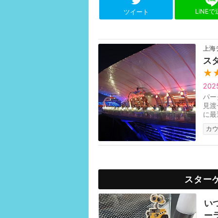
LINE
ツイート
上海
ス
★
20
パー
見渡
に最
意味
カ
スター
い
ー