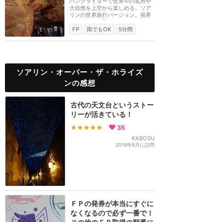
ハングライダーで世界中の名所や
大自然を上空から楽しめる、ソア
リンの世界旅行バージョン。視界
いっぱいの大型ス...
FP
雨でもOK
5分間
ソアリン・オーバー・ザ・ホライズ
ンの感想
古代の天文台というストー
リーが活きている！
★★★★★
35
KABOSU
2016年6月に訪問
ＦＰの発券が本当にすぐに
なくなるので必ず一番で！