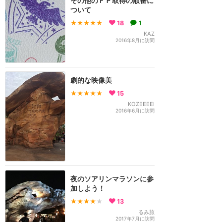
その他のＦＰ取得の順番に
ついて
★★★★★
18
1
KAZ
2016年8月に訪問
劇的な映像美
★★★★★
15
KOZEEEEI
2016年6月に訪問
夜のソアリンマラソンに参
加しよう！
★★★★
★
13
るみ旅
2017年7月に訪問