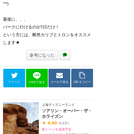
^*)
最後に、、、
パークに行けるのが1日だけ！
という方には、断然カリブとトロンをオススメ
します★
参考になった
ツイート
メールで送る
URLをコピー
LINEで送る
上海ディズニーランド
ソアリン・オーバー・ザ・
ホライズン
★
4.40
(
44
件)
新シーンを追加予定