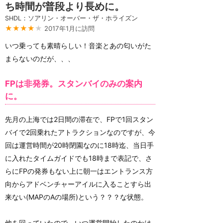
ち時間が普段より長めに。
SHDL：ソアリン・オーバー・ザ・ホライズン
★★★★
★
2017年1月に訪問
いつ乗っても素晴らしい！音楽とあの匂いがた
まらないのだが、、、
FPは非発券。スタンバイのみの案内
に。
先月の上海では2日間の滞在で、FPで1回スタン
バイで2回乗れたアトラクションなのですが、今
回は運営時間が20時閉園なのに18時迄、当日手
に入れたタイムガイドでも18時まで表記で、さ
らにFPの発券もない上に朝一はエントランス方
向からアドベンチャーアイルに入ることすら出
来ない(MAPのAの場所)という？？？な状態。
他を回っていたので、いつ運営開始したのかは