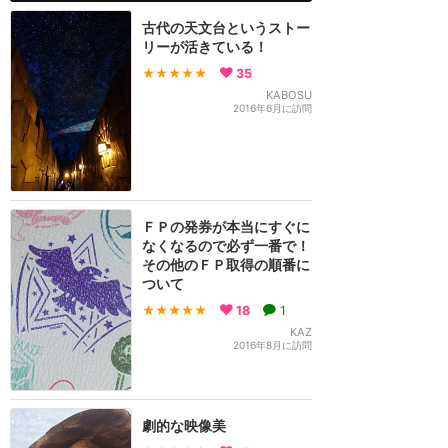
古代の天文台というストー
リーが活きている！
★★★★★
35
KABOSU
2016年6月に訪問
ＦＰの発券が本当にすぐに
なくなるので必ず一番で！
その他のＦＰ取得の順番に
ついて
★★★★★
18
1
KAZ
2016年8月に訪問
劇的な映像美