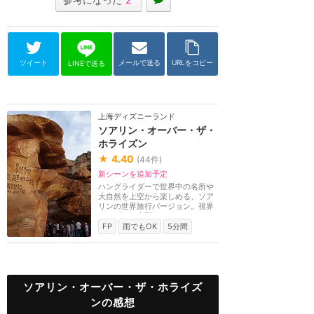
ツイート
メールで送る
URLをコピー
LINEで送る
上海ディズニーランド
ソアリン・オーバー・ザ・
ホライズン
★
4.40
(
44
件)
新シーンを追加予定
ハングライダーで世界中の名所や
大自然を上空から楽しめる、ソア
リンの世界旅行バージョン。視界
いっぱいの大型ス...
FP
雨でもOK
5分間
ソアリン・オーバー・ザ・ホライズ
ンの感想