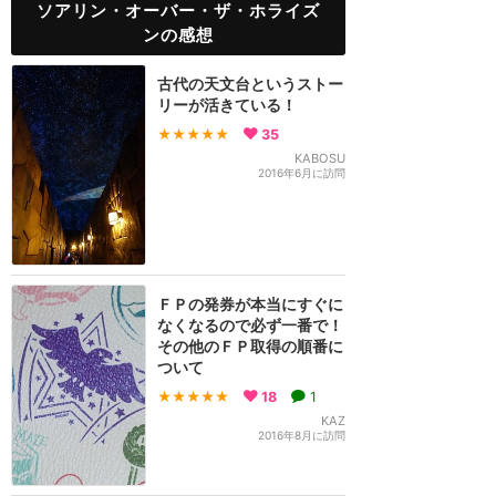
ソアリン・オーバー・ザ・ホライズ
ンの感想
古代の天文台というストー
リーが活きている！
★★★★★
35
KABOSU
2016年6月に訪問
ＦＰの発券が本当にすぐに
なくなるので必ず一番で！
その他のＦＰ取得の順番に
ついて
★★★★★
18
1
KAZ
2016年8月に訪問