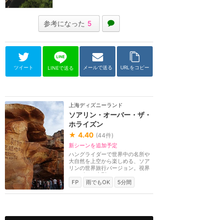
参考になった
5
ツイート
メールで送る
URLをコピー
LINEで送る
上海ディズニーランド
ソアリン・オーバー・ザ・
ホライズン
★
4.40
(
44
件)
新シーンを追加予定
ハングライダーで世界中の名所や
大自然を上空から楽しめる、ソア
リンの世界旅行バージョン。視界
いっぱいの大型ス...
FP
雨でもOK
5分間