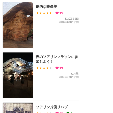
劇的な映像美
★★★★★
15
KOZEEEEI
2016年6月に訪問
夜のソアリンマラソンに参
加しよう！
★★★★
★
13
るみ旅
2017年7月に訪問
ソアリン片側リハブ