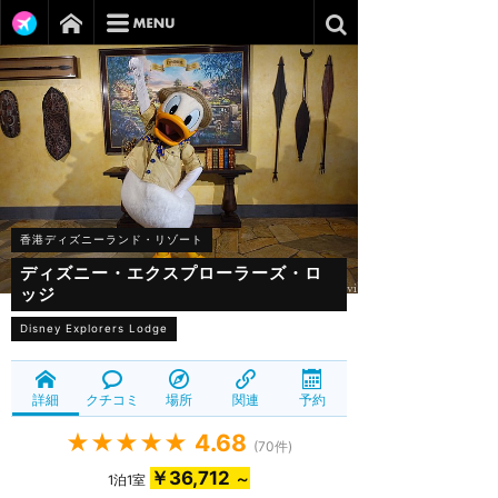
香港ディズニーランド・リゾート
ディズニー・エクスプローラーズ・ロ
ッジ
Disney Explorers Lodge
詳細
クチコミ
場所
関連
予約
★★★★★
4.68
(
70
件)
￥36,712
～
1泊1室