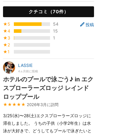
クチコミ（70件）
★5
54
投稿
★4
15
★3
1
★2
★1
LASSIE
4ヵ月前に投稿
ホテルのプールで泳ごう♪ in エク
スプローラーズロッジ レインド
ロッププール
★★★★★
2026年3月に訪問
3/25(水)〜28(土)エクスプローラーズロッジに
滞在しました。 うちの子供（小学2年生）は水
泳が大好きで、どうしてもプールで泳ぎたいと