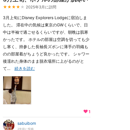
★★★★
★
2025年3月に訪問
3月上旬にDisney Explorers Lodgeに宿泊しま
した。 滞在中の気候は東京のGWくらいで、日
中は半袖で過ごせるくらいですが、朝晩は肌寒
かったです。 ホテルの部屋は空調を切っても少
し寒く、持参した長袖長ズボンに薄手の羽織も
のの部屋着がちょうど良かったです。 シャワー
後濡れた身体のまま脱衣場所に上がるのがと
て...
続きを読む
1
sabuibom
2年前に投稿