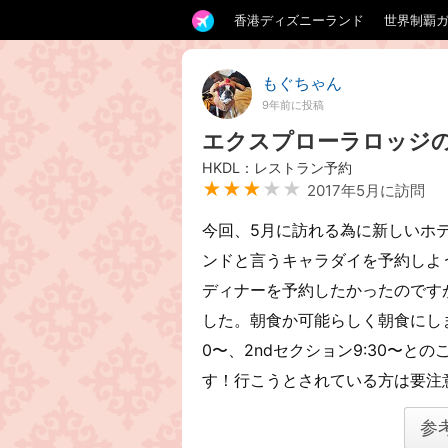
香港ディズニーランド
世界制覇
もぐちゃん
9年前に投稿
エクスプローラロッジ
HKDL：レストラン予約
★★★
★★
2017年5月に訪問
今回、5月に訪れる為に新しいホ
ンドと言うキャラダイを予約しよ
ディナーを予約したかったのです
した。朝食か可能らしく朝食にしま
0〜、2ndセクション9:30〜
す！行こうとされている方は要注
参