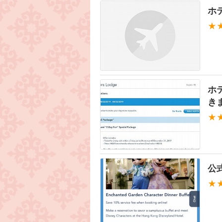
ホ
★
ホ
き
★
公式
★