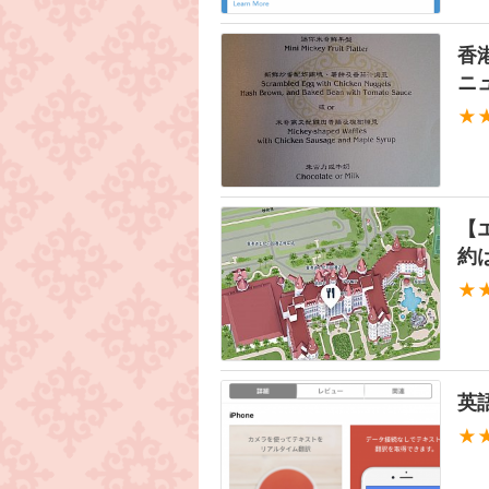
香
ニ
★
【
約は
★
英
★