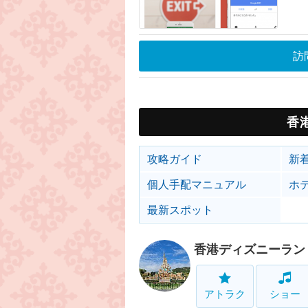
訪
香
攻略ガイド
新
個人手配マニュアル
ホ
最新スポット
香港ディズニーラン
アトラク
ショー