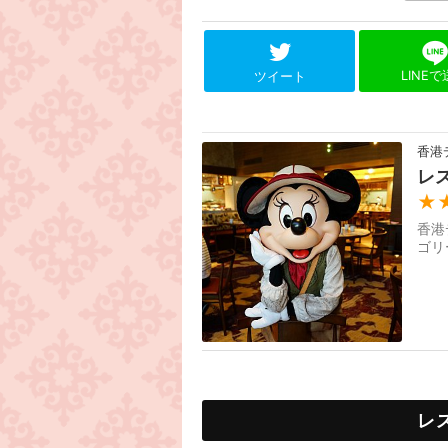
LINE
ツイート
香港
レ
★
香港
ゴリ
レ