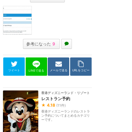
参考になった
9
ツイート
メールで送る
URLをコピー
LINEで送る
香港ディズニーランド・リゾート
レストラン予約
★
4.18
(
11
件)
香港ディズニーランドのレストラ
ン予約についてまとめるカテゴリ
ーです。