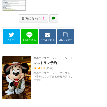
参考になった
1
ツイート
メールで送る
URLをコピー
LINEで送る
香港ディズニーランド・リゾート
レストラン予約
★
4.18
(
11
件)
香港ディズニーランドのレストラ
ン予約についてまとめるカテゴリ
ーです。