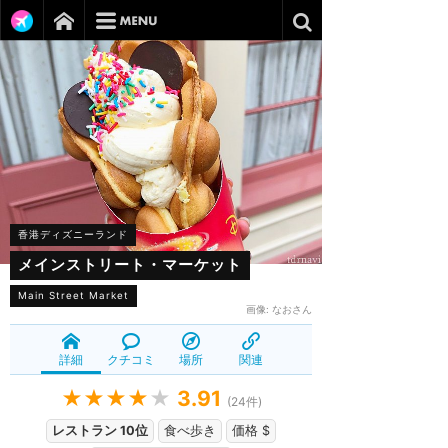
香港ディズニーランド
メインストリート・マーケット
Main Street Market
画像:
なおさん
詳細
クチコミ
場所
関連
★★★★
★
3.91
(
24
件)
レストラン 10位
食べ歩き
価格 $