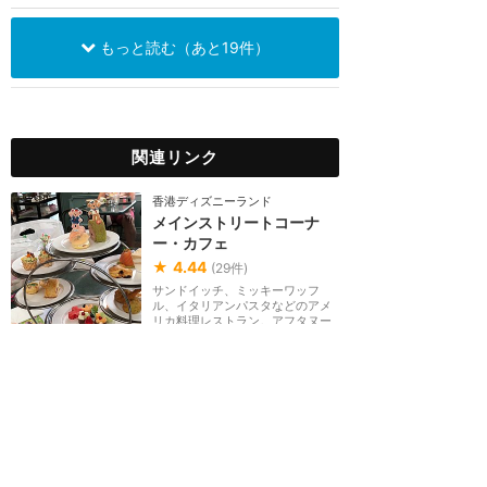
もっと読む（あと19件）
関連リンク
香港ディズニーランド
メインストリートコーナ
ー・カフェ
★
4.44
(
29
件)
サンドイッチ、ミッキーワッフ
ル、イタリアンパスタなどのアメ
リカ料理レストラン。アフタヌー
ンティーも提供。室...
テーブル
価格 $$
雨でもOK
香港ディズニーランド
マーケット・ハウス
★
4.29
(
13
件)