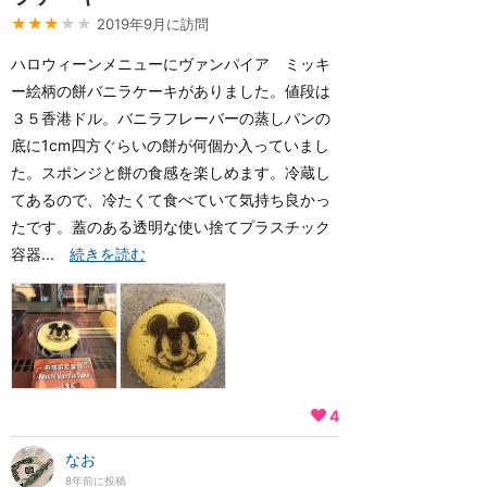
★★★
★★
2019年9月に訪問
ハロウィーンメニューにヴァンパイア ミッキ
ー絵柄の餅バニラケーキがありました。値段は
３５香港ドル。バニラフレーバーの蒸しパンの
底に1cm四方ぐらいの餅が何個か入っていまし
た。スポンジと餅の食感を楽しめます。冷蔵し
てあるので、冷たくて食べていて気持ち良かっ
たです。蓋のある透明な使い捨てプラスチック
容器...
続きを読む
4
なお
8年前に投稿