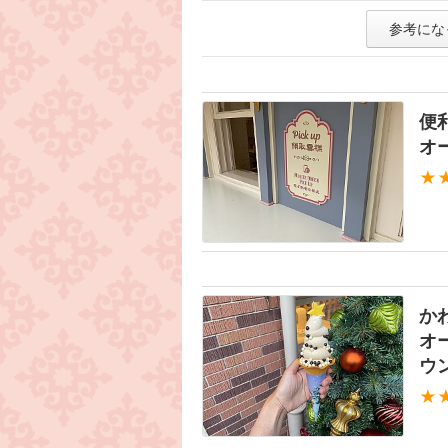
参考にな
便
オ
★
か
オ
ウ
★