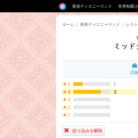
香港ディズニーランド
世界制覇
ホーム
/
香港ディズニーランド
/
レスト
ミッド
詳
★5
1
★4
3
★3
★2
★1
絞り込みを解除