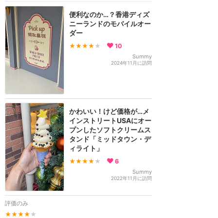
便利なのか…？香港ディズ
ニーランドのモバイルオー
ダー
★★★★
★
10
Summy
2024年11月に訪問
かわいい！けど価格が…メ
インストリートUSAにオー
プンしたソフトクリームス
タンド「ミッドタウン・デ
ィライト」
★★★★
★
6
Summy
2022年11月に訪問
評価のみ
★★★★
★