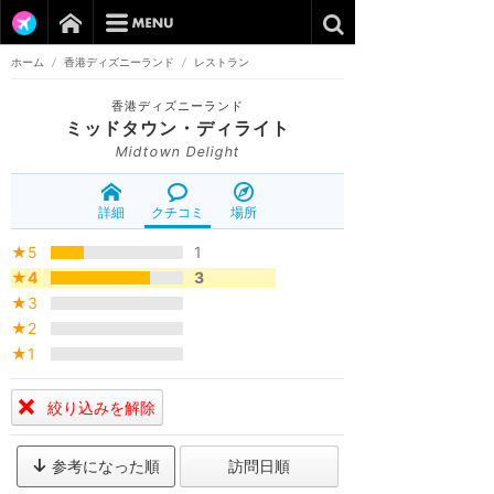
ホーム
/
香港ディズニーランド
/
レストラン
香港ディズニーランド
ミッドタウン・ディライト
Midtown Delight
詳細
クチコミ
場所
★5
1
★4
3
★3
★2
★1
絞り込みを解除
参考になった順
訪問日順