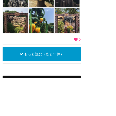
2
もっと読む（あと11件）
関連リンク
香港ディズニーランド
空飛ぶダンボ
★
4.45
(
12
件)
ダンボに乗ってファンタジーラン
ドの空へ。運が良ければミッキー
やミニーがダンボに乗るグリーテ