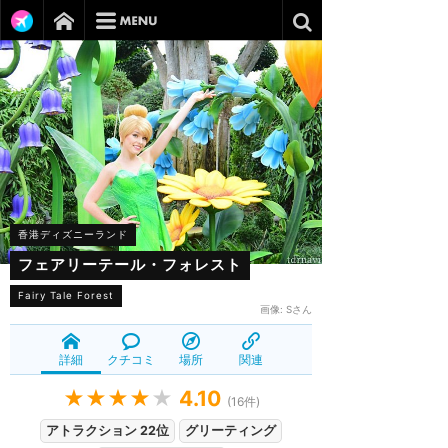
香港ディズニーランド
フェアリーテール・フォレスト
Fairy Tale Forest
画像:
Sさん
詳細
クチコミ
場所
関連
★★★★
★
4.10
(
16
件)
アトラクション 22位
グリーティング