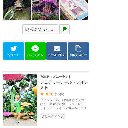
参考になった
9
ツイート
メールで送る
URLをコピー
LINEで送る
香港ディズニーランド
フェアリーテール・フォレ
スト
★
4.10
(
16
件)
ラプンツェル、白雪姫と七人のこ
びと、美女と野獣、シンデレラ、
リトルマーメイドの世界がミニチ
ュアで再現され、...
グリーティング