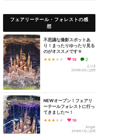
フェアリーテール・フォレストの感
想
不思議な撮影スポットあ
り！まったりゆったり見る
のがオススメです☆
★★★
★★
18
2
えり♪
2016年3月に訪問
NEWオープン！フェアリ
ーテールフォレストに行っ
てきました〜！
★★★
★★
16
Angie
2016年1月に訪問