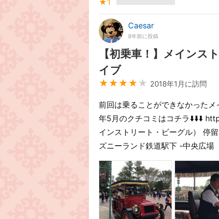
★1
Caesar
8年前に投稿
【初乗車！】メインスト
イブ
★★★★
★
2018年1月に訪問
前回は乗ることができなかったメイ
年5月のクチコミはコチラ⬇️⬇️⬇️ https
インストリート・ビーグル） 停留
ズニーランド鉄道駅下 -中央広場（