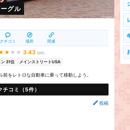
ビーグル
クチコミ
場所
関連
★★
★★
3.43
(
5
件)
ン 31位
メインストリートUSA
スル前をレトロな自動車に乗って移動しよう。
クチコミ（5件）
投稿