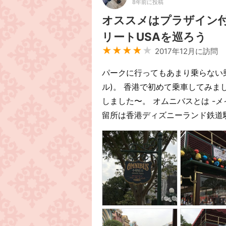
8年前に投稿
オススメはプラザイン
リートUSAを巡ろう
★★★★
★
2017年12月に訪問
パークに行ってもあまり乗らない
ル)。 香港で初めて乗車してみま
しました〜。 オムニバスとは -メ
留所は香港ディズニーランド鉄道