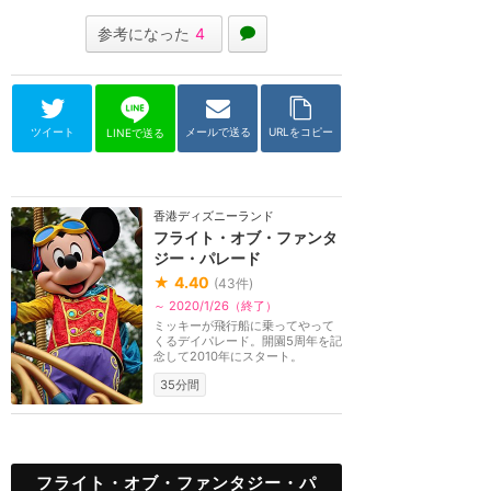
参考になった
4
ツイート
メールで送る
URLをコピー
LINEで送る
香港ディズニーランド
フライト・オブ・ファンタ
ジー・パレード
★
4.40
(
43
件)
～ 2020/1/26（終了）
ミッキーが飛行船に乗ってやって
くるデイパレード。開園5周年を記
念して2010年にスタート。
35分間
フライト・オブ・ファンタジー・パ