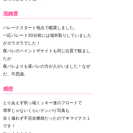
混雑度
パレードスタート地点で鑑賞しました。
一応パレード30分前には場所取りしていました
がガラガラでした！
夜パレのペイントザナイトも同じ位置で観まし
たが
夜パレよりも昼パレの方が人がいました！なぜ
だ、不思議。
感想
とりあえず初っ端ミッキー達のフロートで
尋常じゃないくらいテンパり写真も
全く撮れず不完全燃焼だったので☆マイナス１
です！