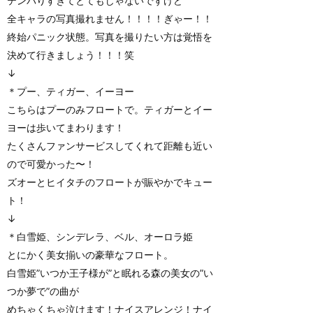
テンパりすぎてとてもじゃないですけど
全キャラの写真撮れません！！！！ぎゃー！！
終始パニック状態。写真を撮りたい方は覚悟を
決めて行きましょう！！！笑
↓
＊プー、ティガー、イーヨー
こちらはプーのみフロートで。ティガーとイー
ヨーは歩いてまわります！
たくさんファンサービスしてくれて距離も近い
ので可愛かった〜！
ズオーとヒイタチのフロートが賑やかでキュー
ト！
↓
＊白雪姫、シンデレラ、ベル、オーロラ姫
とにかく美女揃いの豪華なフロート。
白雪姫”いつか王子様が”と眠れる森の美女の”い
つか夢で”の曲が
めちゃくちゃ泣けます！ナイスアレンジ！ナイ