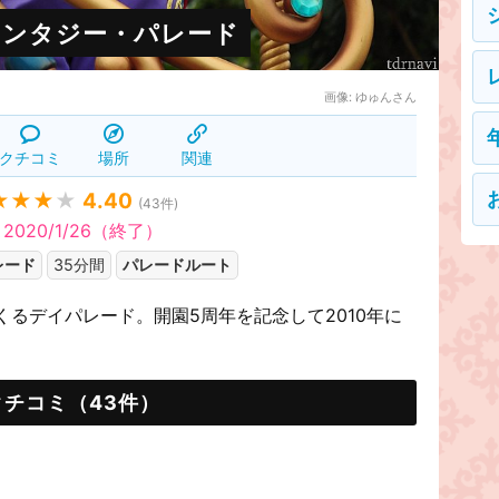
ァンタジー・パレード
画像:
ゆゅんさん
クチコミ
場所
関連
★★★
★
4.40
(
43
件)
 2020/1/26（終了）
レード
35分間
パレードルート
るデイパレード。開園5周年を記念して2010年に
クチコミ（43件）