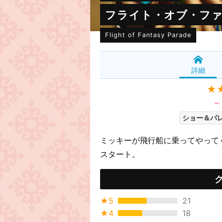
フライト・オブ・フ
Flight of Fantasy Parade
詳細
★
～
ショー＆パ
ミッキーが飛行船に乗ってやってく
スタート。
★5
21
★4
18