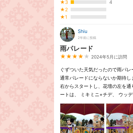
★3
4
★2
★1
Shiu
2年前に投稿
雨パレード
★★★★
★
2024年5月に訪問
ぐずついた天気だったので雨パレ
通常パレードにならないか期待し
右からスタートし、花壇の左を通
ートは、 ミキミニ+チデ、 ウッ