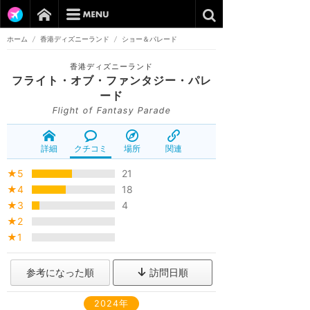
ホーム
/
香港ディズニーランド
/
ショー＆パレード
香港ディズニーランド
フライト・オブ・ファンタジー・パレ
ード
Flight of Fantasy Parade
詳細
クチコミ
場所
関連
★5
21
★4
18
★3
4
★2
★1
参考になった順
訪問日順
2024年