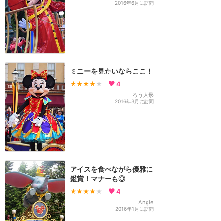
2016年6月に訪問
ミニーを見たいならここ！
★★★★
★
4
ろう人形
2016年3月に訪問
アイスを食べながら優雅に
鑑賞！マナーも◎
★★★★
★
4
Angie
2016年1月に訪問