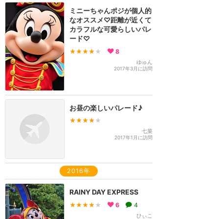
ミニーちゃんポジが個人的
なオススメ♡距離が近くて
カラフルな可愛らしいパレ
ード♡
★★★★
★
8
ゆゅん
2017年3月に訪問
お昼の楽しいパレード♪
★★★★
★
七菜
2017年1月に訪問
2016年
RAINY DAY EXPRESS
★★★★
★
6
4
ひぃこ