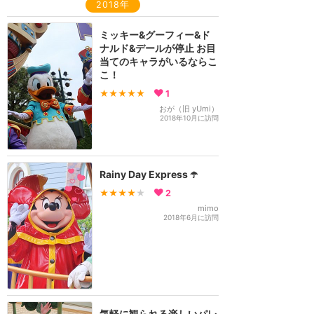
2018年
ミッキー&グーフィー&ド
ナルド&デールが停止 お目
当てのキャラがいるならこ
こ！
★★★★★
1
おが（旧 yUmi）
2018年10月に訪問
Rainy Day Express ☂️
★★★★
★
2
mimo
2018年6月に訪問
気軽に観られる楽しいパレ