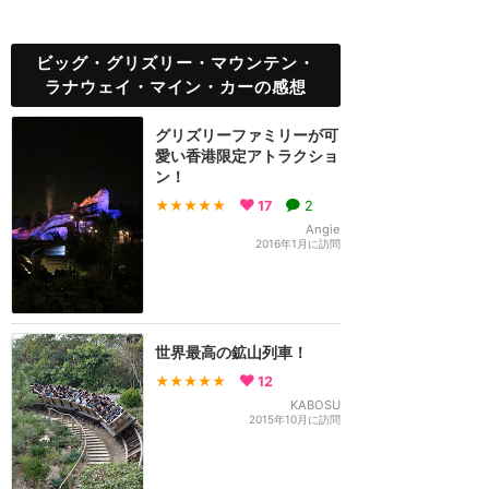
ビッグ・グリズリー・マウンテン・
ラナウェイ・マイン・カーの感想
グリズリーファミリーが可
愛い香港限定アトラクショ
ン！
★★★★★
17
2
Angie
2016年1月に訪問
世界最高の鉱山列車！
★★★★★
12
KABOSU
2015年10月に訪問