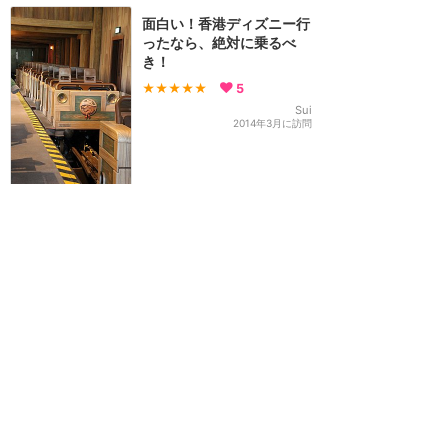
面白い！香港ディズニー行
ったなら、絶対に乗るべ
き！
★★★★★
5
Sui
2014年3月に訪問
登り始めの時、頭を打つの
で注意‼︎
★★★★★
4
みのたろ
2024年2月に訪問
訪問日順でもっと読む