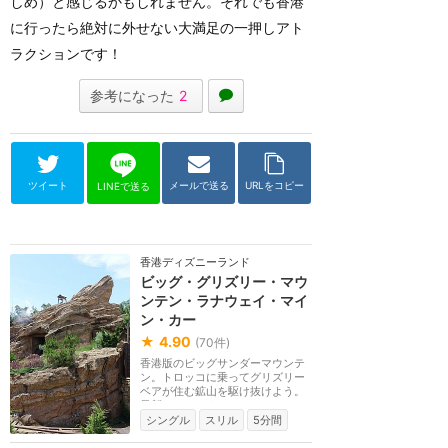
しめ）と感じるかもしれません。それでも香港
に行ったら絶対に外せない大満足の一押しアト
ラクションです！
参考になった
2
ツイート
メールで送る
URLをコピー
LINEで送る
香港ディズニーランド
ビッグ・グリズリー・マウ
ンテン・ラナウェイ・マイ
ン・カー
★
4.90
(
70
件)
香港版のビッグサンダーマウンテ
ン。トロッコに乗ってグリズリー
ベアが住む鉱山を駆け抜けよう。
最新のコースター...
シングル
スリル
5分間