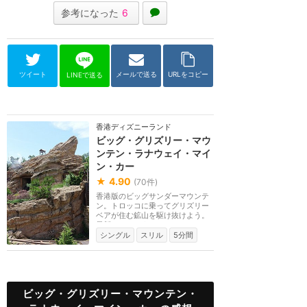
参考になった
6
ツイート
メールで送る
URLをコピー
LINEで送る
香港ディズニーランド
ビッグ・グリズリー・マウ
ンテン・ラナウェイ・マイ
ン・カー
★
4.90
(
70
件)
香港版のビッグサンダーマウンテ
ン。トロッコに乗ってグリズリー
ベアが住む鉱山を駆け抜けよう。
最新のコースター...
シングル
スリル
5分間
ビッグ・グリズリー・マウンテン・