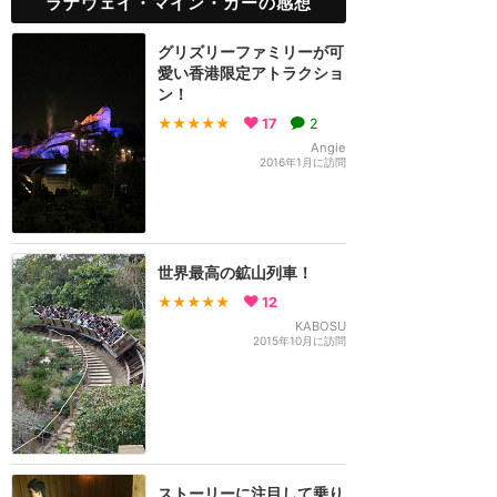
ラナウェイ・マイン・カーの感想
グリズリーファミリーが可
愛い香港限定アトラクショ
ン！
★★★★★
17
2
Angie
2016年1月に訪問
世界最高の鉱山列車！
★★★★★
12
KABOSU
2015年10月に訪問
ストーリーに注目して乗り