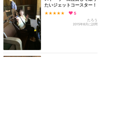
たいジェットコースター！
★★★★★
5
たろう
2015年8月に訪問
面白い！香港ディズニー行
ったなら、絶対に乗るべ
き！
★★★★★
5
Sui
2014年3月に訪問
登り始めの時、頭を打つの
で注意‼︎
★★★★★
4