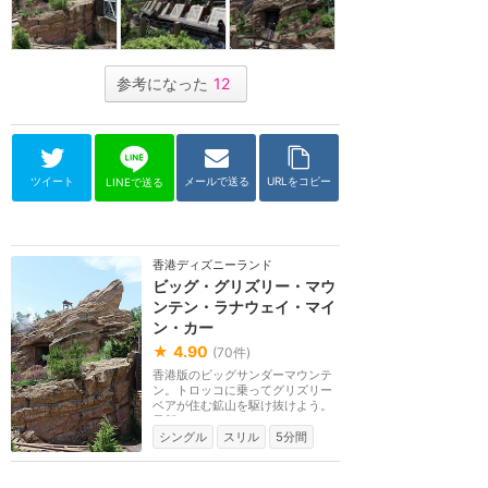
参考になった
12
ツイート
メールで送る
URLをコピー
LINEで送る
香港ディズニーランド
ビッグ・グリズリー・マウ
ンテン・ラナウェイ・マイ
ン・カー
★
4.90
(
70
件)
香港版のビッグサンダーマウンテ
ン。トロッコに乗ってグリズリー
ベアが住む鉱山を駆け抜けよう。
最新のコースター...
シングル
スリル
5分間