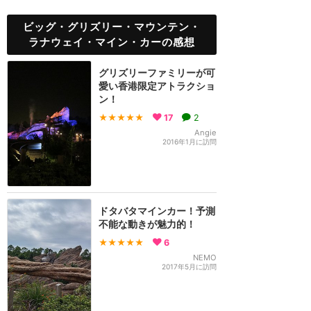
ビッグ・グリズリー・マウンテン・
ラナウェイ・マイン・カーの感想
グリズリーファミリーが可
愛い香港限定アトラクショ
ン！
★★★★★
17
2
Angie
2016年1月に訪問
ドタバタマインカー！予測
不能な動きが魅力的！
★★★★★
6
NEMO
2017年5月に訪問