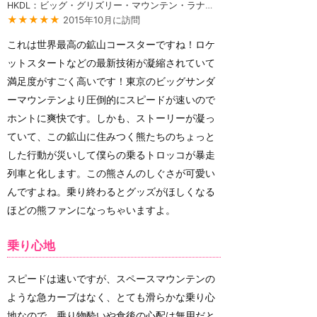
HKDL：ビッグ・グリズリー・マウンテン・ラナウェイ・マイン・カー
★★★★★
2015年10月に訪問
これは世界最高の鉱山コースターですね！ロケ
ットスタートなどの最新技術が凝縮されていて
満足度がすごく高いです！東京のビッグサンダ
ーマウンテンより圧倒的にスピードが速いので
ホントに爽快です。しかも、ストーリーが凝っ
ていて、この鉱山に住みつく熊たちのちょっと
した行動が災いして僕らの乗るトロッコが暴走
列車と化します。この熊さんのしぐさが可愛い
んですよね。乗り終わるとグッズがほしくなる
ほどの熊ファンになっちゃいますよ。
乗り心地
スピードは速いですが、スペースマウンテンの
ような急カーブはなく、とても滑らかな乗り心
地なので、乗り物酔いや食後の心配は無用だと