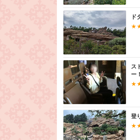
ド
★
ス
ー
★
登
★