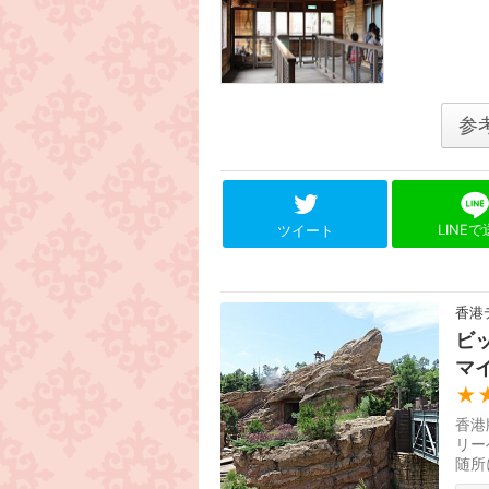
参
LINE
ツイート
香港
ビ
マ
★
香港
リー
随所