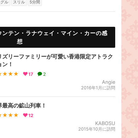
ングル
スリル
5分間
ウンテン・ラナウェイ・マイン・カーの感
想
リズリーファミリーが可愛い香港限定アトラク
ョン！
★★★★
17
2
Angie
2016年1月に訪問
界最高の鉱山列車！
★★★★
12
KABOSU
2015年10月に訪問