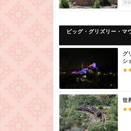
シ
ビッグ・グリズリー・マ
グ
シ
★
世
★