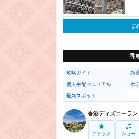
訪
香
攻略ガイド
新
個人手配マニュアル
ホ
最新スポット
香港ディズニーラン
アトラク
ショー