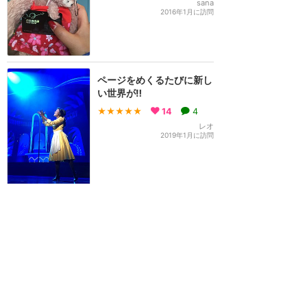
sana
2016年1月に訪問
ページをめくるたびに新し
い世界が‼️
★★★★★
14
4
レオ
2019年1月に訪問
年パス購入翌日でも予約可
能！字幕を見ないで楽しん
でください☆
★★★★★
11
えり♪
2016年3月に訪問