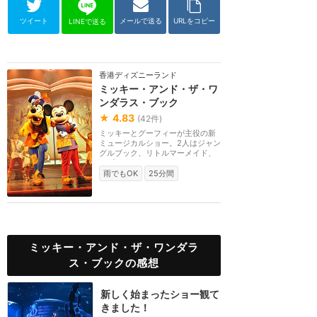
ツイート
メールで送る
URLをコピー
LINEで送る
香港ディズニーランド
ミッキー・アンド・ザ・ワ
ンダラス・ブック
★
4.83
(
42
件)
ミッキーとグーフィーが主役の新
ミュージカルショー。2人はジャン
グルブック、リトルマーメイド、
ラプンツェル、メ...
雨でもOK
25分間
ミッキー・アンド・ザ・ワンダラ
ス・ブックの感想
新しく始まったショー観て
きました！