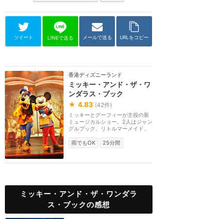
ツイート
メールで送る
URLをコピー
LINEで送る
香港ディズニーランド
ミッキー・アンド・ザ・ワ
ンダラス・ブック
★
4.83
(
42
件)
ミッキーとグーフィーが主役の新
ミュージカルショー。2人はジャン
グルブック、リトルマーメイド、
ラプンツェル、メ...
雨でもOK
25分間
ミッキー・アンド・ザ・ワンダラ
ス・ブックの感想