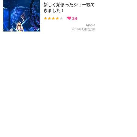
新しく始まったショー観て
きました！
★★★★
★
24
Angie
2016年1月に訪問
マジックアクセス・プラチ
ナメンバーの事前予約しま
した♪
★★★★★
15
sana
2016年1月に訪問
ページをめくるたびに新し
い世界が‼️