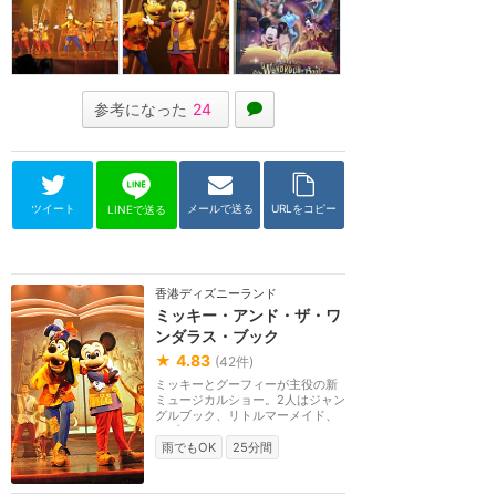
参考になった
24
ツイート
メールで送る
URLをコピー
LINEで送る
香港ディズニーランド
ミッキー・アンド・ザ・ワ
ンダラス・ブック
★
4.83
(
42
件)
ミッキーとグーフィーが主役の新
ミュージカルショー。2人はジャン
グルブック、リトルマーメイド、
ラプンツェル、メ...
雨でもOK
25分間