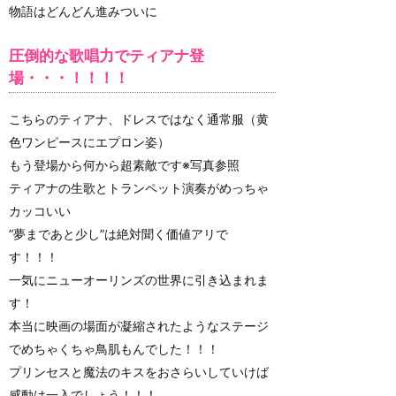
物語はどんどん進みついに
圧倒的な歌唱力でティアナ登
場・・・！！！！
こちらのティアナ、ドレスではなく通常服（黄
色ワンピースにエプロン姿）
もう登場から何から超素敵です※写真参照
ティアナの生歌とトランペット演奏がめっちゃ
カッコいい
”夢まであと少し”は絶対聞く価値アリで
す！！！
一気にニューオーリンズの世界に引き込まれま
す！
本当に映画の場面が凝縮されたようなステージ
でめちゃくちゃ鳥肌もんでした！！！
プリンセスと魔法のキスをおさらいしていけば
感動は一入でしょう！！！