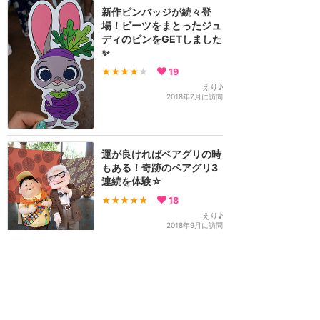
新作ピンバッジが続々登
場！ビーツをまとったジュ
ディのピンをGETしました
✨
★★★★
★
19
えり♪
2018年7月に訪問
運が良ければペアグリの時
もある！奇跡のペアグリ3
連続を体験☆
★★★★★
18
えり♪
2018年9月に訪問
グリーティング天国！
★★★★★
14