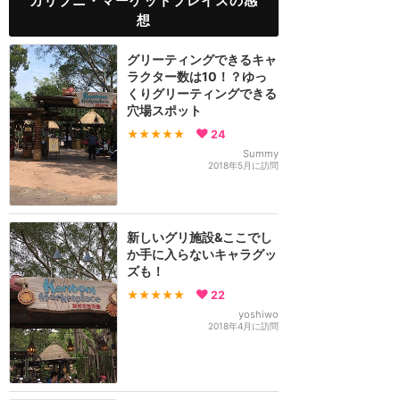
カリブニ・マーケットプレイスの感
想
グリーティングできるキャ
ラクター数は10！？ゆっ
くりグリーティングできる
穴場スポット
★★★★★
24
Summy
2018年5月に訪問
新しいグリ施設&ここでし
か手に入らないキャラグッ
ズも！
★★★★★
22
yoshiwo
2018年4月に訪問