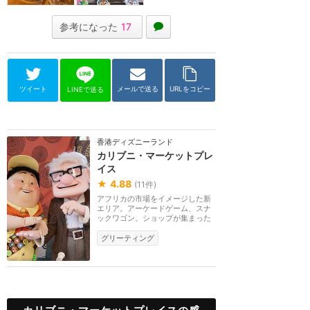
参考になった
17
ツイート
メールで送る
URLをコピー
LINEで送る
香港ディズニーランド
カリブニ・マーケットプレ
イス
★
4.88
(
11
件)
アフリカの市場をイメージした新
エリア。アーケードゲーム、スナ
ックワゴン、ショップが集まった
マーケットでは、...
グリーティング