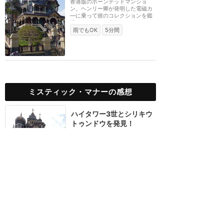
香港版のホーンテッドマンショ
ン。ヘンリー卿が発明した電磁カ
―に乗って彼のコレクションを鑑
賞するツアーに参加し...
雨でもOK
5分間
ミスティック・マナーの感想
ハイタワー3世とシリキウ
トゥンドウを発見！
★★★★★
14
YKK
2014年2月に訪問
私たちゲストとアルバート
の秘密の時間！