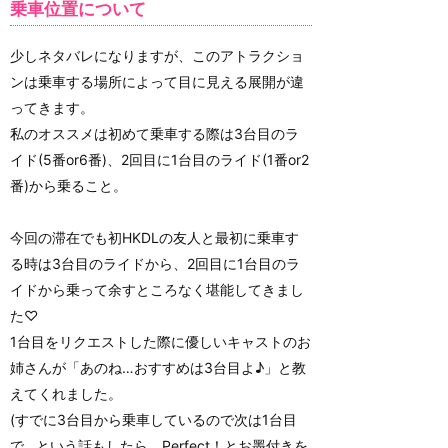
乗車位置について
少しネタバレになりますが、このアトラクショ
ンは乗車する場所によって目に見える展開が違
ってきます。
私のオススメは初めて乗車する際は3台目のラ
イド(5番or6番)、2回目に1台目のライド(1番or2
番)から乗ること。
今回の滞在でも初HKDLの友人と最初に乗車す
る時は3台目のライドから、2回目に1台目のラ
イドから乗って余すところなく堪能してきまし
た♡
1台目をリクエストした際に優しいキャストのお
姉さんが「あのね…おすすめは3台目よ♪」と教
えてくれました。
(すでに3台目から乗車しているので次は1台目
で…という話もしたら、Perfect！とお墨付きを