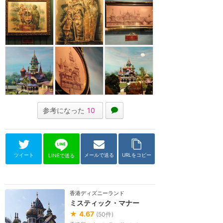
参考になった
10
ツイート
メールで送る
URLをコピー
LINEで送る
香港ディズニーランド
ミスティック・マナー
★
4.67
(
50
件)