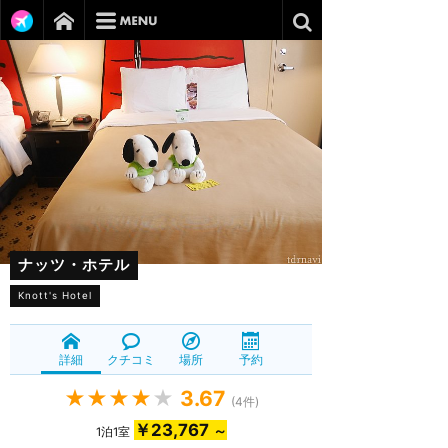
ナッツ・ホテル
Knott's Hotel
詳細
クチコミ
場所
予約
★★★★
★
3.67
(
4
件)
￥23,767
～
1泊1室