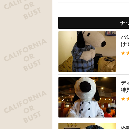
ナ
パ
け
★
デ
特
★
冷