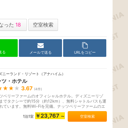
なった
18
空室検索
で送る
メールで送る
URLをコピー
ズニーランド・リゾート（アナハイム）
ッツ・ホテル
★★★
★
3.67
(
4
件)
ツベリーファームのオフィシャルホテル。ディズニーリゾ
までタクシーで約15分（約12km）、無料シャトルバスも運
れています。無料Wi-Fiを完備。ナッツベリーファームのエ
ランスまで徒歩5分。
￥23,767
～
1泊1室
空室検索