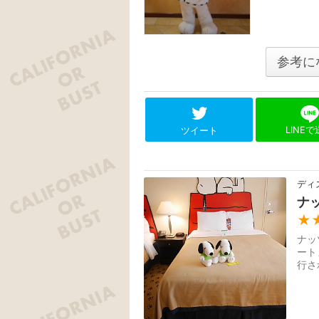
参考に
LINE
ツイート
ディ
ナ
★
ナッ
ート
行さ
ント