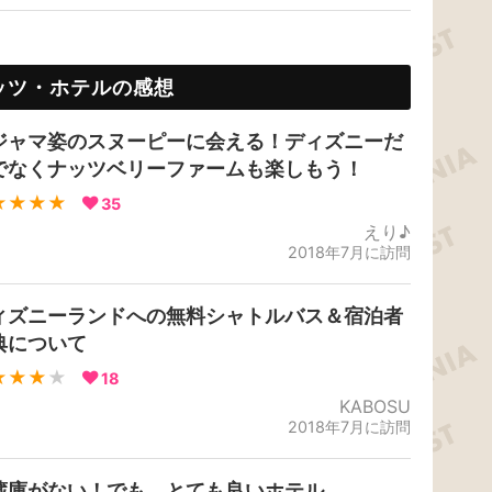
ッツ・ホテルの感想
ジャマ姿のスヌーピーに会える！ディズニーだ
でなくナッツベリーファームも楽しもう！
★★★★
35
えり♪
2018年7月に訪問
ィズニーランドへの無料シャトルバス＆宿泊者
典について
★★★
★
18
KABOSU
2018年7月に訪問
蔵庫がない！でも、とても良いホテル