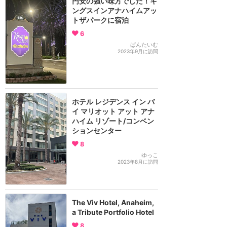
円安の強い味方でした！キ
ングスインアナハイムアッ
トザパークに宿泊
6
ぱんたいむ
2023年9月に訪問
ホテル レジデンス イン バ
イ マリオット アット アナ
ハイム リゾート/コンベン
ションセンター
8
ゆっこ
2023年8月に訪問
The Viv Hotel, Anaheim,
a Tribute Portfolio Hotel
8