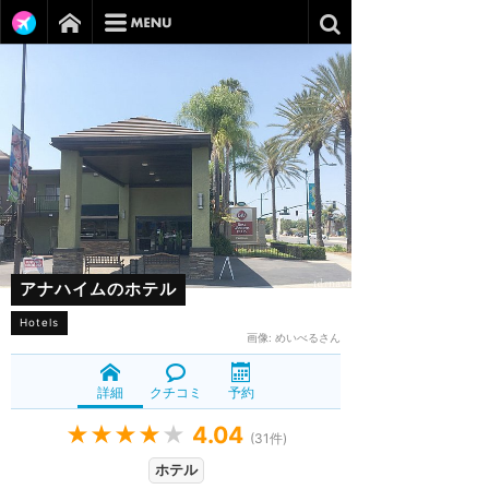
アナハイムのホテル
Hotels
画像:
めいべるさん
詳細
クチコミ
予約
★★★★
★
4.04
(
31
件)
ホテル