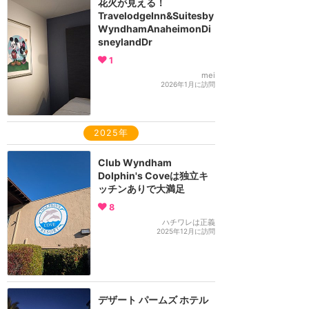
花火が見える！
TravelodgeInn&Suitesby
WyndhamAnaheimonDi
sneylandDr
1
mei
2026年1月に訪問
2025年
Club Wyndham
Dolphin's Coveは独立キ
ッチンありで大満足
8
ハチワレは正義
2025年12月に訪問
デザート パームズ ホテル