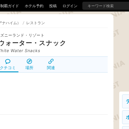
界制覇ガイド
ホテル予約
投稿
ログイン
アナハイム）
/
レストラン
ィズニーランド・リゾート
ウォーター・スナック
hite Water Snacks
クチコミ
場所
関連