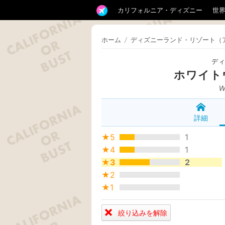
カリフォルニア・ディズニー
世
ホーム
/
ディズニーランド・リゾート（
デ
ホワイト
W
詳細
★5
1
★4
1
★3
2
★2
★1
絞り込みを解除