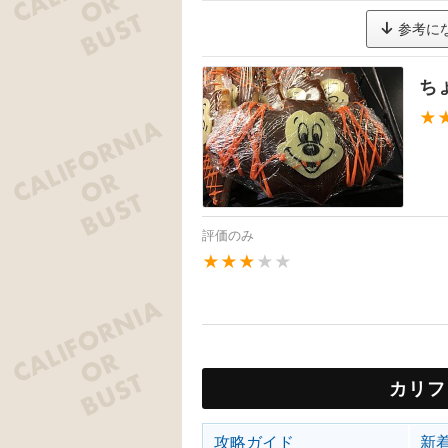
参考に
ち
★
評価のみ
★★★
★★
カリフ
攻略ガイド
新