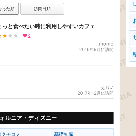
なった順
訪問日順
ょっと食べたい時に利用しやすいカフェ
★★
★★
2
momo
2016年9月に訪問
えり♪
2017年12月に訪問
ォルニア・ディズニー
着クチコミ
基礎知識