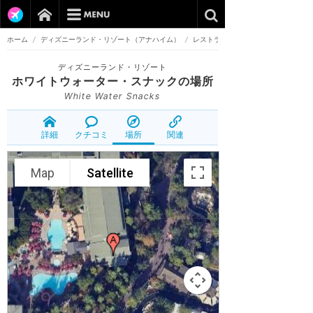
ホーム
/
ディズニーランド・リゾート（アナハイム）
/
レストラン
ディズニーランド・リゾート
ホワイトウォーター・スナック
の場所
White Water Snacks
詳細
クチコミ
場所
関連
Map
Satellite