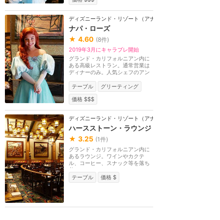
ディズニーランド・リゾート（アナハイム）
ナパ・ローズ
★
4.60
(
8
件)
2019年3月にキャラブレ開始
グランド・カリフォルニアン内に
ある高級レストラン。通常営業は
ディナーのみ。人気シェフのアン
ドリュー・サット...
テーブル
グリーティング
価格 $$$
ディズニーランド・リゾート（アナハイム）
ハースストーン・ラウンジ
★
3.25
(
1
件)
グランド・カリフォルニアン内に
あるラウンジ。ワインやカクテ
ル、コーヒー、スナック等を落ち
着いたラウンジでゆ...
テーブル
価格 $