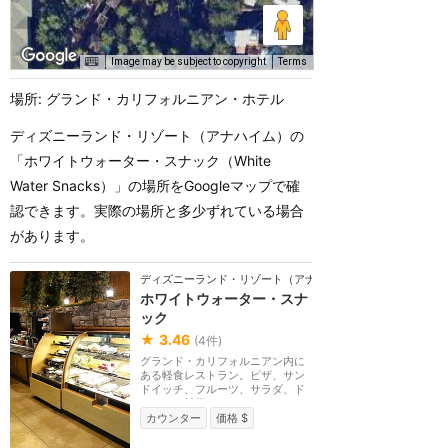
Image may be subject to copyright
Terms
場所: グランド・カリフォルニアン・ホテル
ディズニーランド・リゾート（アナハイム）の
「ホワイトウォーター・スナック（White
Water Snacks）」の場所をGoogleマップで確
認できます。実際の場所と多少ずれている場合
があります。
ディズニーランド・リゾート（アナハイム）
ホワイトウォーター・スナ
ック
★
3.46
(
4
件)
グランド・カリフォルニアン内に
ある軽食レストラン。ピザ、サン
ドイッチ、フルーツ、サラダ、ド
リンク、雑貨など...
カウンター
価格 $