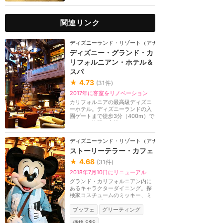
関連リンク
ディズニーランド・リゾート（アナハイム）
ディズニー・グランド・カ
リフォルニアン・ホテル＆
スパ
★
4.73
(
31
件)
2017年に客室をリノベーション
カリフォルニアの最高級ディズニ
ーホテル。ディズニーランドの入
園ゲートまで徒歩3分（400m）で
アクセス抜群の立地...
ディズニーランド・リゾート（アナハイム）
ストーリーテラー・カフェ
★
4.68
(
31
件)
2018年7月10日にリニューアル
グランド・カリフォルニアン内に
あるキャラクターダイニング。探
検家コスチュームのミッキー、ミ
ニー、チップ＆デ...
ブッフェ
グリーティング
価格 $$$