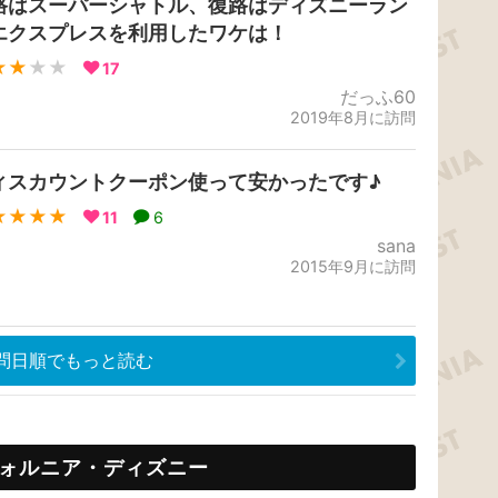
路はスーパーシャトル、復路はディズニーラン
エクスプレスを利用したワケは！
★★
★★
17
だっふ60
2019年8月に訪問
ィスカウントクーポン使って安かったです♪
★★★★
11
6
sana
2015年9月に訪問
問日順でもっと読む
ォルニア・ディズニー