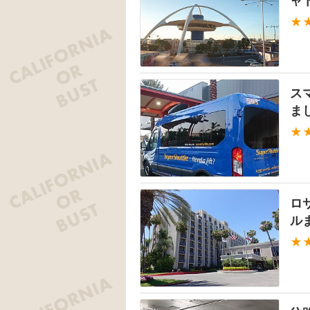
ャ
★
ス
ま
★
ロ
ル
★