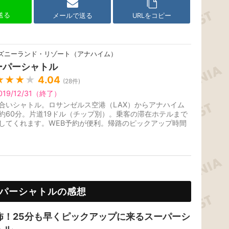
で送る
メールで送る
URLをコピー
ズニーランド・リゾート（アナハイム）
ーパーシャトル
★★★
★
4.04
(
28
件)
019/12/31（終了）
合いシャトル。ロサンゼルス空港（LAX）からアナハイム
約60分。片道19ドル（チップ別）。乗客の滞在ホテルまで
してくれます。WEB予約が便利。帰路のピックアップ時間
定できます。2019年12月31日...
パーシャトルの感想
怖！25分も早くピックアップに来るスーパーシ