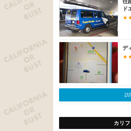
往
ド
★
デ
★
訪
カリフ