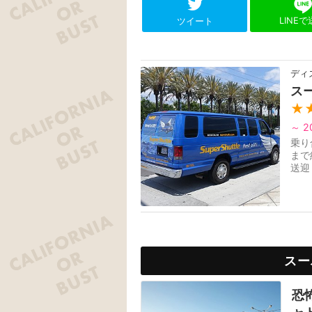
LINE
ツイート
ディ
ス
★
～ 2
乗り
まで
送迎
も指
スー
恐