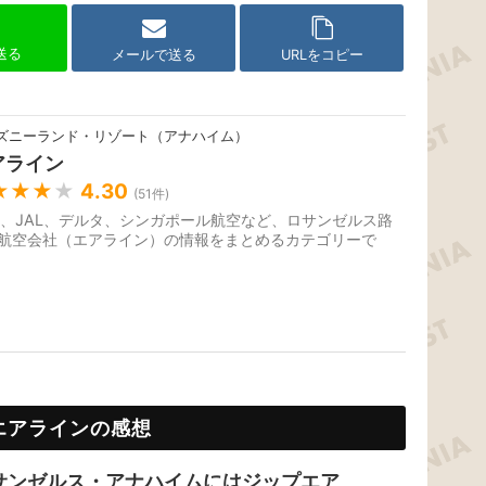
で送る
メールで送る
URLをコピー
ズニーランド・リゾート（アナハイム）
アライン
★★★
★
4.30
(
51
件)
A、JAL、デルタ、シンガポール航空など、ロサンゼルス路
航空会社（エアライン）の情報をまとめるカテゴリーで
エアラインの感想
サンゼルス・アナハイムにはジップエア