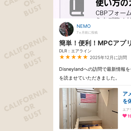
NEMO
7ヵ月前に投稿
簡単！便利！MPCアプ
DLR：エアライン
★★★★★
2025年12月に訪問
Disneylandへの訪問で最新
を読ませていただきました。
ア
を
エア
1