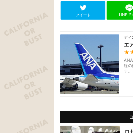
LINE
ツイート
ディ
エ
★
AN
線の
す。
ロ