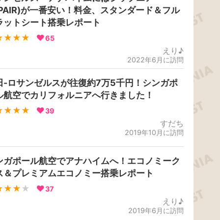
ZIPAIR)が一番安い！料金、スタンダード＆フル
ラットシート搭乗レポート
★★★★
65
えり♪
2022年6月に訪問
田-ロサンゼルスが往復約7万5千円！シンガポ
ル航空でカリフォルニアへ行きました！
★★★★
39
すだち
2019年10月に訪問
ンガポール航空でアナハイムへ！エコノミーク
ス＆プレミアムエコノミー搭乗レポート
★★★
★
37
えり♪
2019年6月に訪問