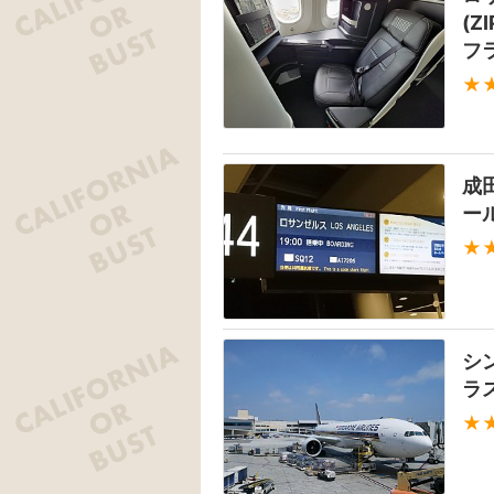
(
フ
★
成
ー
★
シ
ラ
★