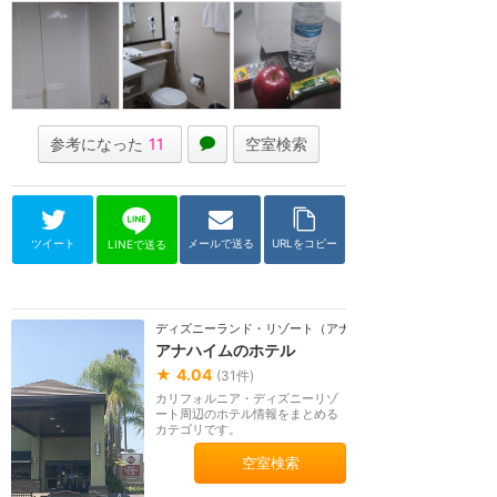
参考になった
11
空室検索
ツイート
メールで送る
URLをコピー
LINEで送る
ディズニーランド・リゾート（アナハイム）
アナハイムのホテル
★
4.04
(
31
件)
カリフォルニア・ディズニーリゾ
ート周辺のホテル情報をまとめる
カテゴリです。
空室検索