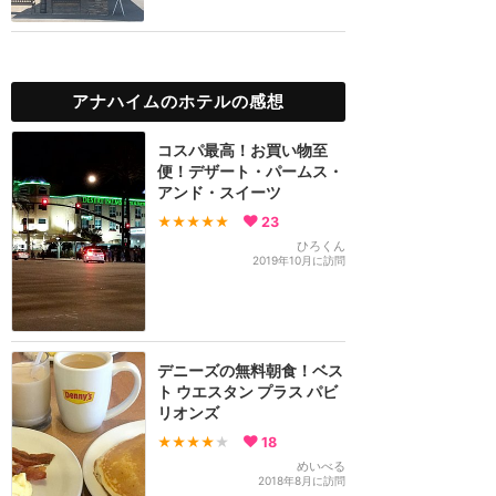
アナハイムのホテルの感想
コスパ最高！お買い物至
便！デザート・パームス・
アンド・スイーツ
★★★★★
23
ひろくん
2019年10月に訪問
デニーズの無料朝食！ベス
ト ウエスタン プラス パビ
リオンズ
★★★★
★
18
めいべる
2018年8月に訪問