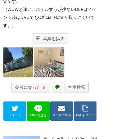
定です。
（WDWと違い、ホテルすうが少ないDLRはイベ
ント時はDVCでもOfficial Hotelが取りにくいで
す。）
写真を拡大
参考になった
9
空室検索
ツイート
メールで送る
URLをコピー
LINEで送る
ディズニーランド・リゾート（アナハイム）