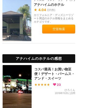
アナハイムのホテル
★
4.04
(
31
件)
カリフォルニア・ディズニーリゾ
ート周辺のホテル情報をまとめる
カテゴリです。
空室検索
アナハイムのホテルの感想
コスパ最高！お買い物至
便！デザート・パームス・
アンド・スイーツ
★★★★★
23
ひろくん
2019年10月に訪問