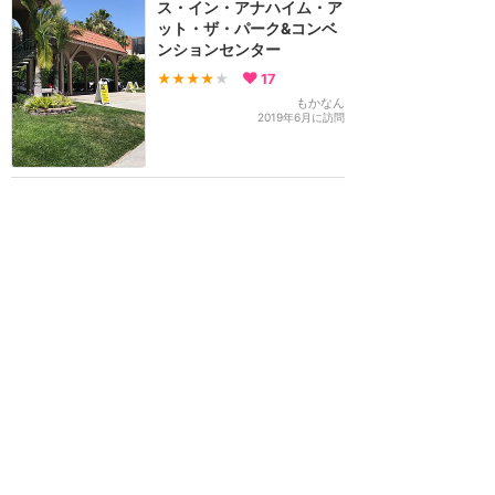
ス・イン・アナハイム・ア
ット・ザ・パーク&コンベ
ンションセンター
★★★★
★
17
もかなん
2019年6月に訪問
円安の味方【Kings Inn
Anaheim】ホテルに泊ま
ってみた
★★★★
★
14
4
sabuibom
2024年5月に訪問
Alamo Inn & Suitesは徒歩
圏内で安いです
★★★
★★
13
2