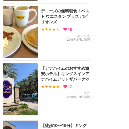
デニーズの無料朝食！ベス
ト ウエスタン プラス パビ
リオンズ
★★★★
★
18
めいべる
2018年8月に訪問
【アナハイムのおすすめ激
安ホテル】キングスインア
ナハイムアットザパーク♡
★★★★★
17
ユナ
2019年9月に訪問
【徒歩10〜15分】キング