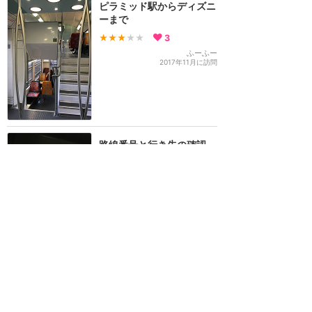
ピラミッド駅からディズニ
ーまで
★★★
★★
3
ふーふー
2017年11月に訪問
路線番号と行き先の確認
を！
★★★
★★
2
m
2018年5月に訪問
ディズニーランド・パリ