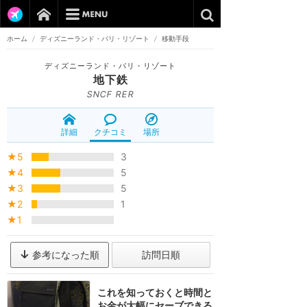
ホーム
/
ディズニーランド・パリ・リゾート
/
移動手段
ディズニーランド・パリ・リゾート
地下鉄
SNCF RER
詳細
クチコミ
場所
★5
3
★4
5
★3
5
★2
1
★1
参考になった順
訪問日順
これを知っておくと時間と
お金が大幅にセーブできる