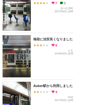
★★★★
★
7
5
るーむ(SK)
2017年8月に訪問
格段に治安良くなりました
★★★
★★
6
とも
2016年9月に訪問
Auber駅から利用しました
★★
★★★
4
chie
2017年9月に訪問