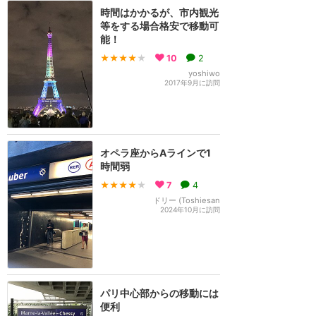
時間はかかるが、市内観光
等をする場合格安で移動可
能！
★★★★
★
10
2
yoshiwo
2017年9月に訪問
オペラ座からAラインで1
時間弱
★★★★
★
7
4
ドリー (Toshiesan
2024年10月に訪問
パリ中心部からの移動には
便利