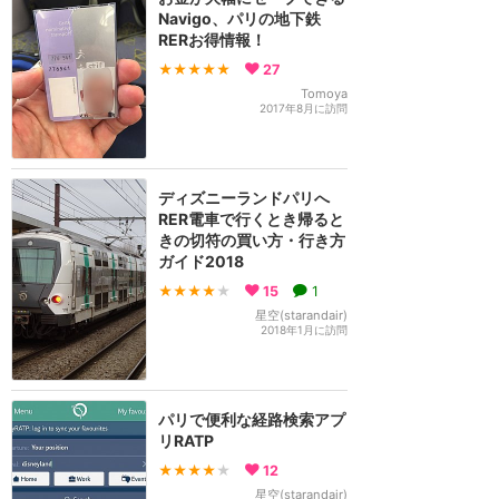
Navigo、パリの地下鉄
RERお得情報！
★★★★★
27
Tomoya
2017年8月に訪問
ディズニーランドパリへ
RER電車で行くとき帰ると
きの切符の買い方・行き方
ガイド2018
★★★★
★
15
1
星空(starandair)
2018年1月に訪問
パリで便利な経路検索アプ
リRATP
★★★★
★
12
星空(starandair)